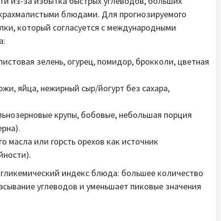
ти из-за избытка быстрых углеводов, больших
с крахмалистыми блюдами. Для прогнозируемого
лки, который согласуется с международными
а:
листовая зелень, огурец, помидор, брокколи, цветная
кожи, яйца, нежирный сыр/йогурт без сахара,
ельнозерновые крупы, бобовые, небольшая порция
рна).
го масла или горсть орехов как источник
йности).
 гликемический индекс блюда: большее количество
асывание углеводов и уменьшает пиковые значения