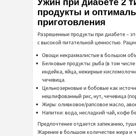
Ужин при диабете 2 
продукты и оптимал
приготовления
Разрешенные продукты при диабете – э
с высокой питательной ценностью. Раци
Овощи некрахмалистые в большом объем
Белковые продукты: рыба (в том числе 
индейка, яйца, нежирные кисломолочны
чечевица.
Цельнозерновые и бобовые как источни
нешлифованный рис, нут, чечевица (п
Жиры: оливковое/рапсовое масло, авок
Напитки: вода, несладкий чай, кофе бе
Предпочтение отдается запеканию, туше
Жарение в большом количестве жира и 