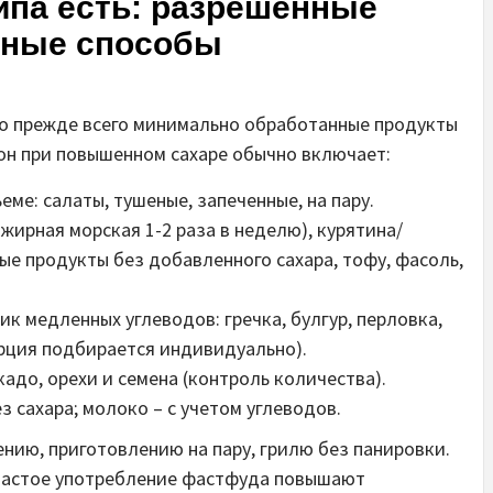
типа есть: разрешенные
ьные способы
то прежде всего минимально обработанные продукты
он при повышенном сахаре обычно включает:
е: салаты, тушеные, запеченные, на пару.
жирная морская 1-2 раза в неделю), курятина/
е продукты без добавленного сахара, тофу, фасоль,
к медленных углеводов: гречка, булгур, перловка,
орция подбирается индивидуально).
адо, орехи и семена (контроль количества).
з сахара; молоко – с учетом углеводов.
нию, приготовлению на пару, грилю без панировки.
частое употребление фастфуда повышают