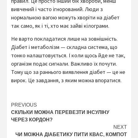
правил. Це просто інший бік хвороби, менш
вивчений і часто ігнорований. Люди з
нормальною вагою можуть хворіти на діабет
так само, як і ті, хто має зайві кілограми.
Не варто покладатися лише на зовнішність.
Діабет і метаболізм — складна система, що
тонко налаштовується. І коли щось йде не так,
організм подає сигнали. Важливо їх почути.
Тому що за раннього виявлення діабет — це не
вирок. Це завдання, з яким можна впоратися.
Post
PREVIOUS
СКІЛЬКИ МОЖНА ПЕРЕВЕЗТИ ІНСУЛІНУ
navigation
ЧЕРЕЗ КОРДОН?
NEXT
ЧИ МОЖНА ДІАБЕТИКУ ПИТИ КВАС, КОМПОТ