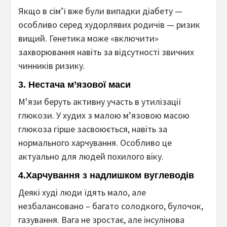
Якщо в сім’ї вже були випадки діабету —
особливо серед худорлявих родичів — ризик
вищий. Генетика може «включити»
захворювання навіть за відсутності звичних
чинників ризику.
3.
Нестача м’язової маси
М’язи беруть активну участь в утилізації
глюкози. У худих з малою м’язовою масою
глюкоза гірше засвоюється, навіть за
нормального харчування. Особливо це
актуально для людей похилого віку.
4.
Харчування з надлишком вуглеводів
Деякі худі люди їдять мало, але
незбалансовано – багато солодкого, булочок,
газування. Вага не зростає, але інсулінова