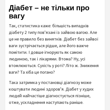
Діабет – не тільки про
вагу
Так, статистика каже: більшість випадків
діабету 2 типу пов’язані із зайвою вагою. Але
це не правило без винятків. Діабет без зайвої
ваги зустрічається рідше, але його важче
помітити. І довше ігнорують як самою
людиною, так і лікарями. Втома? Ну, усі
втомлюються. Сухість у роті? Літо ж. Зниження
ваги? Та хіба це погано?
Така затримка у постановці діагнозу може
коштувати людині здоров’я. Діабет у худих
людей найчастіше діагностується пізніше,
отже, ускладнення наступають раніше.