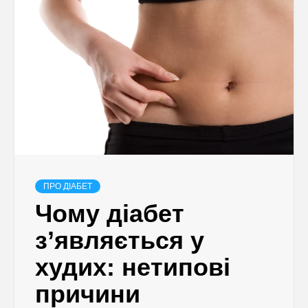
ПРО ДІАБЕТ
Чому діабет
з’являється у
худих: нетипові
причини