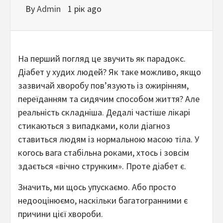
By
Admin
1 рік ago
На перший погляд це звучить як парадокс.
Діабет у худих людей? Як таке можливо, якщо
зазвичай хворобу пов’язують із ожирінням,
переїданням та сидячим способом життя? Але
реальність складніша. Дедалі частіше лікарі
стикаються з випадками, коли діагноз
ставиться людям із нормальною масою тіла. У
когось вага стабільна роками, хтось і зовсім
здається «вічно струнким». Проте діабет є.
Значить, ми щось упускаємо. Або просто
недооцінюємо, наскільки багатогранними є
причини цієї хвороби.