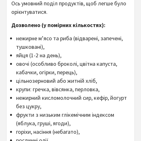
Ось умовний поділ продуктів, щоб легше було
орієнтуватися.
Дозволено (у помірних кількостях):
нежирне м’ясо та риба (відварені, запечені,
тушковані),
яйця (1-2 на день),
овочі (особливо броколі, цвітна капуста,
кабачки, огірки, перець),
цільнозерновий або житній хліб,
крупи: гречка, вівсянка, перловка,
нежирний кисломолочний сир, кефір, йогурт
без цукру,
фрукти з низьким глікемічним індексом
(яблука, груші, ягоди),
горіхи, насіння (небагато),
рослинні олії.