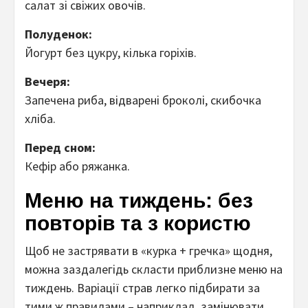
салат зі свіжих овочів.
Полуденок:
Йогурт без цукру, кілька горіхів.
Вечеря:
Запечена риба, відварені броколі, скибочка
хліба.
Перед сном:
Кефір або ряжанка.
Меню на тиждень: без
повторів та з користю
Щоб не застрявати в «курка + гречка» щодня,
можна заздалегідь скласти приблизне меню на
тиждень. Варіації страв легко підбирати за
тими ж правилами – наприклад, замінювати