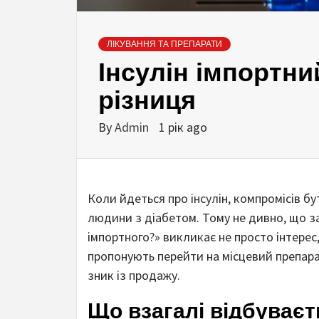
ЛІКУВАННЯ ТА ПРЕПАРАТИ
Інсулін імпортни
різниця
By
Admin
1 рік ago
Коли йдеться про інсулін, компромісів бу
людини з діабетом. Тому не дивно, що за
імпортного?» викликає не просто інтерес
пропонують перейти на місцевий препара
зник із продажу.
Що взагалі відбуваєть