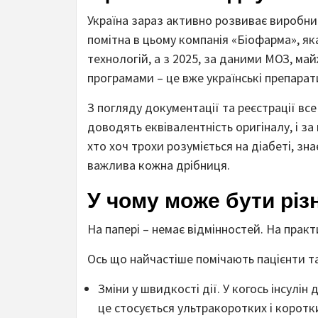
Україна зараз активно розвиває виробниц
помітна в цьому компанія «Біофарма», яка
технологій, а з 2025, за даними МОЗ, ма
програмами – це вже українські препарат
З погляду документації та реєстрації вс
доводять еквівалентність оригіналу, і з
хто хоч трохи розуміється на діабеті, зна
важлива кожна дрібниця.
У чому може бути різ
На папері – немає відмінностей. На практи
Ось що найчастіше помічають пацієнти та 
Зміни у швидкості дії. У когось інсулін
це стосується ультракоротких і коротких