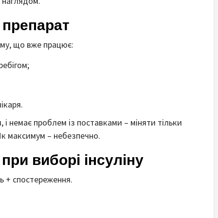
 наглядом.
 препарат
ому, що вже працює:
ребігом;
ікаря.
, і немає проблем із поставками – міняти тільки
 Як максимум – небезпечно.
 при виборі інсуліну
ть + спостереження.