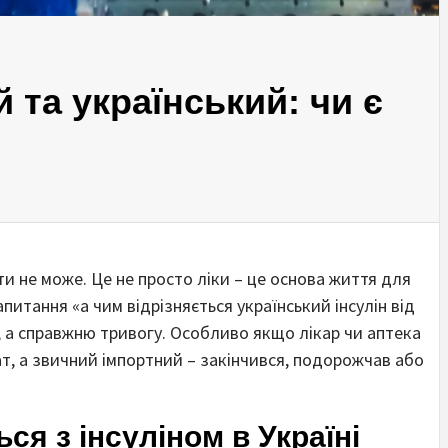
й та український: чи є
ти не може. Це не просто ліки – це основа життя для
питання «а чим відрізняється український інсулін від
, а справжню тривогу. Особливо якщо лікар чи аптека
т, а звичний імпортний – закінчився, подорожчав або
ся з інсуліном в Україні