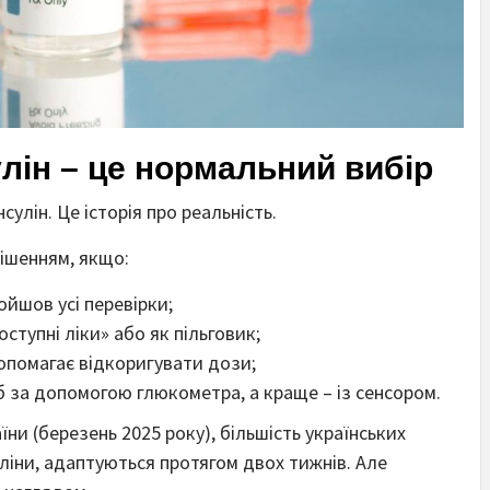
улін – це нормальний вибір
сулін. Це історія про реальність.
рішенням, якщо:
ойшов усі перевірки;
тупні ліки» або як пільговик;
опомагає відкоригувати дози;
б за допомогою глюкометра, а краще – із сенсором.
ни (березень 2025 року), більшість українських
суліни, адаптуються протягом двох тижнів. Але