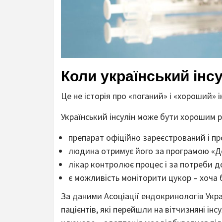
Коли український інс
Це не історія про «поганий» і «хороший» ін
Український інсулін може бути хорошим 
препарат офіційно зареєстрований і пр
людина отримує його за програмою «Дос
лікар контролює процес і за потреби д
є можливість моніторити цукор – хоча 
За даними Асоціації ендокринологів Украї
пацієнтів, які перейшли на вітчизняні ін