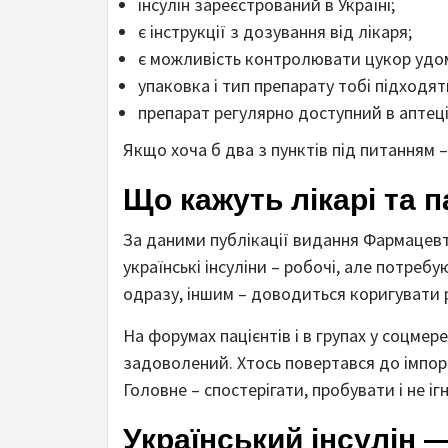
інсулін зареєстрований в Україні;
є інструкції з дозування від лікаря;
є можливість контролювати цукор удо
упаковка і тип препарату тобі підходят
препарат регулярно доступний в аптец
Якщо хоча б два з пунктів під питанням –
Що кажуть лікарі та п
За даними публікації видання Фармацевти
українські інсуліни – робочі, але потреб
одразу, іншим – доводиться коригувати 
На форумах пацієнтів і в групах у соцмер
задоволений. Хтось повертався до імпортн
Головне – спостерігати, пробувати і не іг
Український інсулін 