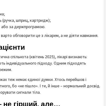
ма;
ь (ручка, шприц, картридж);
і або за держпрограмою.
 варто обговорити це з лікарем, а не діяти навмання.
ацієнти
чна спільнота (квітень 2025), лікарі визнають:
ують індивідуального підходу. Одним підходять
режим.
ежах теж немає єдиної думки. Хтось перейшов і
ого, бо «не пішло». І те, й інше – нормальний досвід.
норувати сигнали тіла.
— не гірший, але…