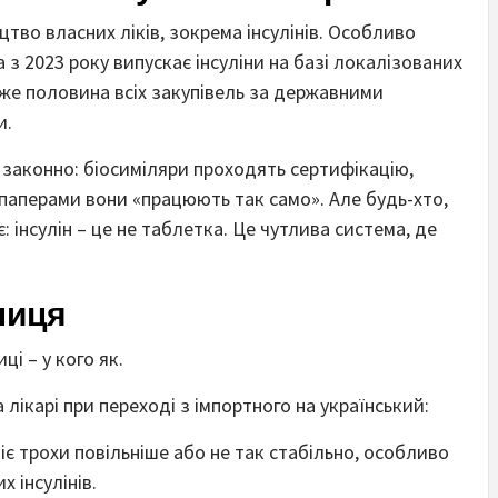
тво власних ліків, зокрема інсулінів. Особливо
 з 2023 року випускає інсуліни на базі локалізованих
йже половина всіх закупівель за державними
и.
е законно: біосиміляри проходять сертифікацію,
а паперами вони «працюють так само». Але будь-хто,
є: інсулін – це не таблетка. Це чутлива система, де
ниця
ці – у кого як.
лікарі при переході з імпортного на український:
 діє трохи повільніше або не так стабільно, особливо
 інсулінів.