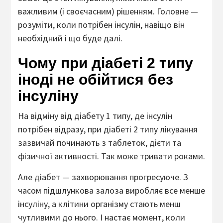
важливим (і своєчасним) рішенням. Головне —
розуміти, коли потрібен інсулін, навіщо він
необхідний і що буде далі.
Чому при діабеті 2 типу
іноді не обійтися без
інсуліну
На відміну від діабету 1 типу, де інсулін
потрібен відразу, при діабеті 2 типу лікування
зазвичай починають з таблеток, дієти та
фізичної активності. Так може тривати роками.
Але діабет — захворювання прогресуюче. З
часом підшлункова залоза виробляє все менше
інсуліну, а клітини організму стають менш
чутливими до нього. І настає момент, коли