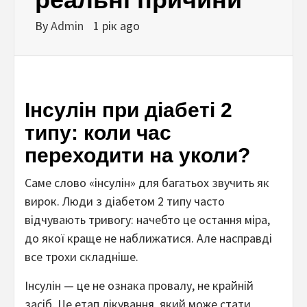
By
Admin
1 рік ago
Інсулін при діабеті 2
типу: коли час
переходити на уколи?
Саме слово «інсулін» для багатьох звучить як
вирок. Люди з діабетом 2 типу часто
відчувають тривогу: начебто це остання міра,
до якої краще не наближатися. Але насправді
все трохи складніше.
Інсулін — це не ознака провалу, не крайній
засіб. Це етап лікування, який може стати