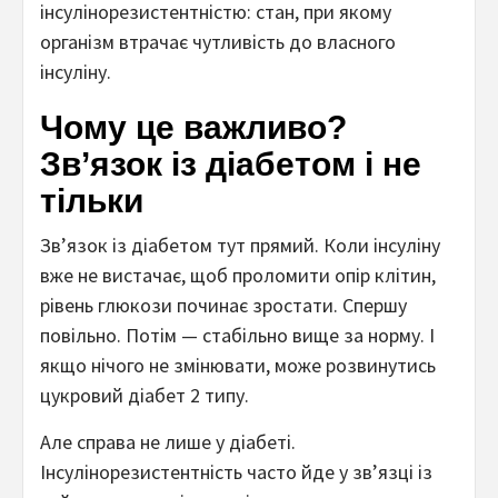
інсулінорезистентністю: стан, при якому
організм втрачає чутливість до власного
інсуліну.
Чому це важливо?
Зв’язок із діабетом і не
тільки
Зв’язок із діабетом тут прямий. Коли інсуліну
вже не вистачає, щоб проломити опір клітин,
рівень глюкози починає зростати. Спершу
повільно. Потім — стабільно вище за норму. І
якщо нічого не змінювати, може розвинутись
цукровий діабет 2 типу.
Але справа не лише у діабеті.
Інсулінорезистентність часто йде у зв’язці із