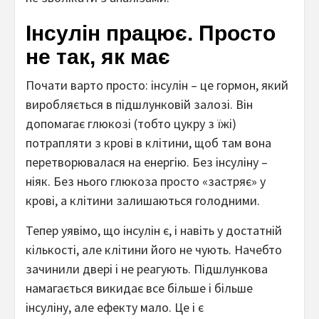
Інсулін працює. Просто
не так, як має
Почати варто просто: інсулін – це гормон, який
виробляється в підшлунковій залозі. Він
допомагає глюкозі (тобто цукру з їжі)
потрапляти з крові в клітини, щоб там вона
перетворювалася на енергію. Без інсуліну –
ніяк. Без нього глюкоза просто «застряє» у
крові, а клітини залишаються голодними.
Тепер уявімо, що інсулін є, і навіть у достатній
кількості, але клітини його не чують. Начебто
зачинили двері і не реагують. Підшлункова
намагається викидає все більше і більше
інсуліну, але ефекту мало. Це і є