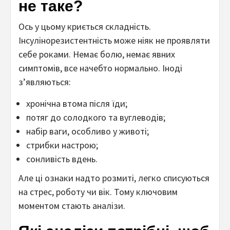
не таке?
Ось у цьому криється складність.
Інсулінорезистентність може ніяк не проявляти
себе роками. Немає болю, немає явних
симптомів, все начебто нормально. Іноді
з’являються:
хронічна втома після їди;
потяг до солодкого та вуглеводів;
набір ваги, особливо у животі;
стрибки настрою;
сонливість вдень.
Але ці ознаки надто розмиті, легко списуються
на стрес, роботу чи вік. Тому ключовим
моментом стають аналізи.