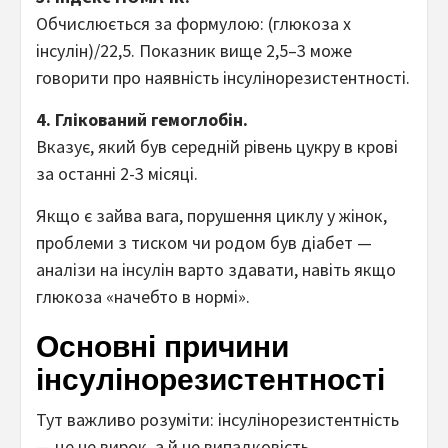
Обчислюється за формулою: (глюкоза х
інсулін)/22,5. Показник вище 2,5–3 може
говорити про наявність інсулінорезистентності.
4. Глікований гемоглобін.
Вказує, який був середній рівень цукру в крові
за останні 2-3 місяці.
Якщо є зайва вага, порушення циклу у жінок,
проблеми з тиском чи родом був діабет —
аналізи на інсулін варто здавати, навіть якщо
глюкоза «начебто в нормі».
Основні причини
інсулінорезистентності
Тут важливо розуміти: інсулінорезистентність
— це не вирок, а й не випадковість.