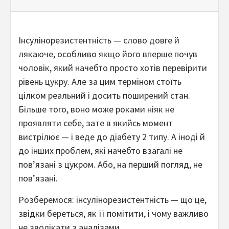
Інсулінорезистентність — слово довге й
лякаюче, особливо якщо його вперше почув
чоловік, який начебто просто хотів перевірити
рівень цукру. Але за цим терміном стоїть
цілком реальний і досить поширений стан.
Більше того, воно може роками ніяк не
проявляти себе, зате в якийсь момент
вистрілює — і веде до діабету 2 типу. А іноді й
до інших проблем, які начебто взагалі не
пов’язані з цукром. Або, на перший погляд, не
пов’язані.
Розберемося: інсулінорезистентність — що це,
звідки береться, як її помітити, і чому важливо
не зволікати з аналізами.