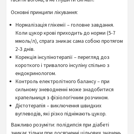
Основні принципи лікування:
Нормалізація глікемії – головне завдання.
Коли цукор крові приходить до норми (5-7
ммоль/л), спрага зникає сама собою протягом
2-3 днів.
Корекція інсулінотерапії – перегляд доз
короткого і тривалого інсуліну спільно з
ендокринологом.
Контроль електролітного балансу – при
сильному зневодненні може знадобитися
крапельниця з фізіологічним розчином.
Дієтотерапія – виключення швидких
вуглеводів, які різко піднімають цукор.
Важливо розуміти: полідипсія при діабеті
зникає тільки при досягненні цільових значень