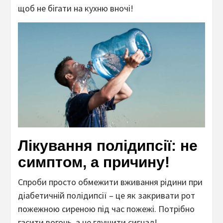
щоб не бігати на кухню вночі!
Лікування полідипсії: не
симптом, а причину!
Спроби просто обмежити вживання рідини при
діабетичній полідипсії – це як закривати рот
пожежною сиреною під час пожежі. Потрібно
гасити вогонь, а не глушити сигнал!