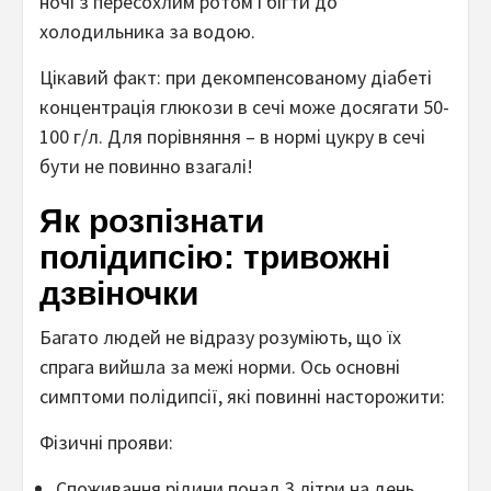
ночі з пересохлим ротом і бігти до
холодильника за водою.
Цікавий факт: при декомпенсованому діабеті
концентрація глюкози в сечі може досягати 50-
100 г/л. Для порівняння – в нормі цукру в сечі
бути не повинно взагалі!
Як розпізнати
полідипсію: тривожні
дзвіночки
Багато людей не відразу розуміють, що їх
спрага вийшла за межі норми. Ось основні
симптоми полідипсії, які повинні насторожити:
Фізичні прояви:
Споживання рідини понад 3 літри на день