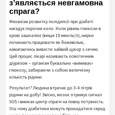
з’являється невгамовна
спрага?
Механізм розвитку полідипсії при діабеті
нагадує порочне коло. Коли рівень глюкози в
крові зашкалює (вище 10 ммоль/л), нирки
починають працювати як божевільні,
намагаючись вивести зайвий цукор з сечею.
Цей процес лікарі називають осмотичним
діурезом – організм буквально «вимиває»
глюкозу, забираючи з собою величезну
кількість рідини.
Результат? Людина втрачає до 3-4 літрів
рідини на добу! Звісно, мозок отримує сигнал
SOS і вмикає центр спраги на повну потужність.
Ось чому діабетики можуть прокидатися серед