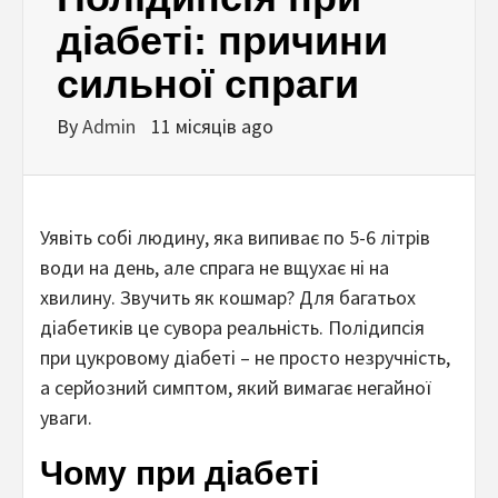
діабеті: причини
сильної спраги
By
Admin
11 місяців ago
Уявіть собі людину, яка випиває по 5-6 літрів
води на день, але спрага не вщухає ні на
хвилину. Звучить як кошмар? Для багатьох
діабетиків це сувора реальність. Полідипсія
при цукровому діабеті – не просто незручність,
а серйозний симптом, який вимагає негайної
уваги.
Чому при діабеті