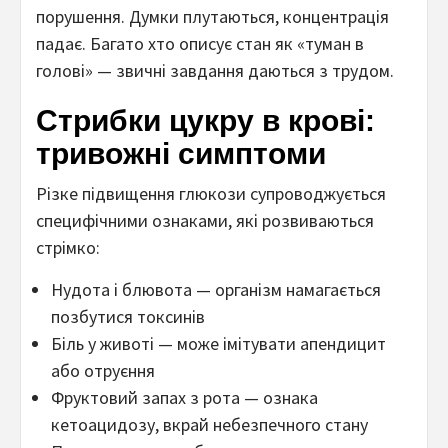
порушення. Думки плутаються, концентрація
падає. Багато хто описує стан як «туман в
голові» — звичні завдання даються з трудом.
Стрибки цукру в крові:
тривожні симптоми
Різке підвищення глюкози супроводжується
специфічними ознаками, які розвиваються
стрімко:
Нудота і блювота — організм намагається
позбутися токсинів
Біль у животі — може імітувати апендицит
або отруєння
Фруктовий запах з рота — ознака
кетоацидозу, вкрай небезпечного стану