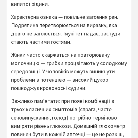
випитої рідини.
Характерна ознака — повільне загоєння ран.
Подряпина перетворюється на виразку, яка
довго не загоюється. Імунітет падає, застуди
стають частими гостями.
Жінки часто скаржаться на повторювану
молочницю — грибки процвітають у солодкому
середовищі. У чоловіків можуть виникнути
проблеми з потенцією — високий цукор
пошкоджує кровоносні судини.
Важливо пам’ятати: при появі комбінації з
трьох класичних симптомів (спрага, часте
сечовипускання, голод) потрібно терміново
виміряти рівень глюкози. Домашній глюкометр
повинен бути в кожній аптечці — це не розкіш,