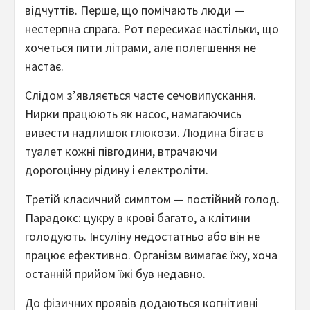
відчуттів. Перше, що помічають люди —
нестерпна спрага. Рот пересихає настільки, що
хочеться пити літрами, але полегшення не
настає.
Слідом з’являється часте сечовипускання.
Нирки працюють як насос, намагаючись
вивести надлишок глюкози. Людина бігає в
туалет кожні півгодини, втрачаючи
дорогоцінну рідину і електроліти.
Третій класичний симптом — постійний голод.
Парадокс: цукру в крові багато, а клітини
голодують. Інсуліну недостатньо або він не
працює ефективно. Організм вимагає їжу, хоча
останній прийом їжі був недавно.
До фізичних проявів додаються когнітивні