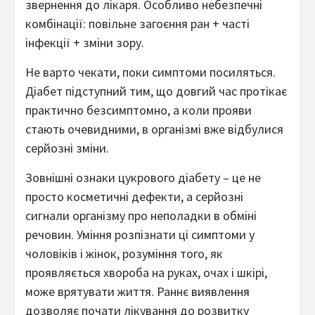
звернення до лікаря. Особливо небезпечні
комбінації: повільне загоєння ран + часті
інфекції + зміни зору.
Не варто чекати, поки симптоми посиляться.
Діабет підступний тим, що довгий час протікає
практично безсимптомно, а коли прояви
стають очевидними, в організмі вже відбулися
серйозні зміни.
Зовнішні ознаки цукрового діабету – це не
просто косметичні дефекти, а серйозні
сигнали організму про неполадки в обміні
речовин. Уміння розпізнати ці симптоми у
чоловіків і жінок, розуміння того, як
проявляється хвороба на руках, очах і шкірі,
може врятувати життя. Раннє виявлення
дозволяє почати лікування до розвитку