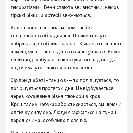
геморагіями». Вени стають звивистими, немов
гірські річки, а артерії звужуються.
Але є і зовнішні ознаки, помітні без
спеціального обладнання. Повіки можуть
набрякати, особливо вранці. З’являються часті
ячмені, які погано піддаються лікуванню. Білки
очей іноді набувають жовтуватого відтінку, а
під очима утворюються темні кола.
Зір при діабеті «танцює» – то поліпшується, то
погіршується протягом дня. Це відбувається
через коливання рівня глюкози в крові.
Кришталик набухає або стискається, змінюючи
оптичну силу ока. Люди скаржаться на туман
перед очима, особливо після їжі.
Очні симптоми діабету: