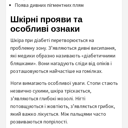
Поява дивних пігментних плям
Шкірні прояви та
особливі ознаки
Шкіра при діабеті перетворюється на
проблемну зону. З’являються дивні висипання,
які медики образно називають «діабетичними
бляшками». Вони нагадують сліди від опіків і
розташовуються найчастіше на гомілках.
Ноги вимагають особливої уваги. Стопи стають
незвично сухими, шкіра тріскається,
з’являються глибокі мозолі. Нігті
потовщуються і жовтіють, з’являється грибок,
який важко лікується. Між пальцями часто
розвиваються попрілості.