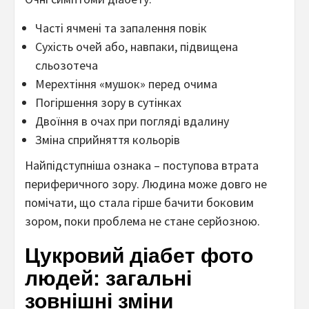
Часті ячмені та запалення повік
Сухість очей або, навпаки, підвищена
сльозотеча
Мерехтіння «мушок» перед очима
Погіршення зору в сутінках
Двоїння в очах при погляді вдалину
Зміна сприйняття кольорів
Найпідступніша ознака – поступова втрата
периферичного зору. Людина може довго не
помічати, що стала гірше бачити боковим
зором, поки проблема не стане серйозною.
Цукровий діабет фото
людей: загальні
зовнішні зміни