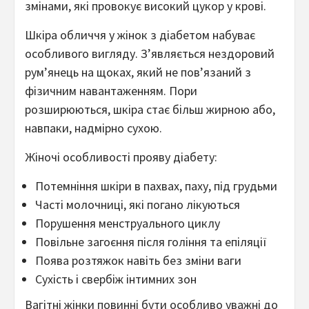
змінами, які провокує високий цукор у крові.
Шкіра обличчя у жінок з діабетом набуває
особливого вигляду. З’являється нездоровий
рум’янець на щоках, який не пов’язаний з
фізичним навантаженням. Пори
розширюються, шкіра стає більш жирною або,
навпаки, надмірно сухою.
Жіночі особливості прояву діабету:
Потемніння шкіри в пахвах, паху, під грудьми
Часті молочниці, які погано лікуються
Порушення менструального циклу
Повільне загоєння після гоління та епіляції
Поява розтяжок навіть без зміни ваги
Сухість і свербіж інтимних зон
Вагітні жінки повинні бути особливо уважні до