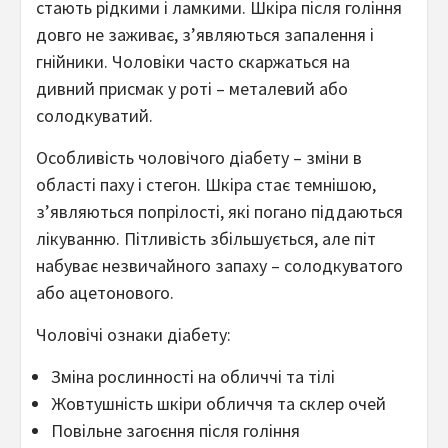
стають рідкими і ламкими. Шкіра після гоління
довго не заживає, з’являються запалення і
гнійники. Чоловіки часто скаржаться на
дивний присмак у роті – металевий або
солодкуватий.
Особливість чоловічого діабету – зміни в
області паху і стегон. Шкіра стає темнішою,
з’являються попрілості, які погано піддаються
лікуванню. Пітливість збільшується, але піт
набуває незвичайного запаху – солодкуватого
або ацетонового.
Чоловічі ознаки діабету:
Зміна рослинності на обличчі та тілі
Жовтушність шкіри обличчя та склер очей
Повільне загоєння після гоління