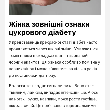
Жінка зовнішні ознаки
цукрового діабету
У представниць прекрасної статі діабет часто
проявляється через шкірні зміни. З’являються
темні плями в складках шиї – так званий
чорний акантоз. Ця ознака особливо помітна у
повних жінок і може з’явитися за кілька років
до постановки діагнозу.
Волосся теж подає сигнали лиха. Воно стає
тьмяним, ламким, випадає інтенсивніше. А ось
на ногах і руках, навпаки, може рости густіше,
ніж зазвичай. Це пов’язано з гормональними