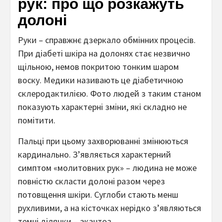
рук: про що розкажуть
долоні
Руки – справжнє дзеркало обмінних процесів.
При діабеті шкіра на долонях стає незвично
щільною, немов покритою тонким шаром
воску. Медики називають це діабетичною
склеродактилією. Фото людей з таким станом
показують характерні зміни, які складно не
помітити.
Пальці при цьому захворюванні змінюються
кардинально. З’являється характерний
симптом «молитовних рук» – людина не може
повністю скласти долоні разом через
потовщення шкіри. Суглоби стають менш
рухливими, а на кісточках нерідко з’являються
темні ділянки – акантоз.