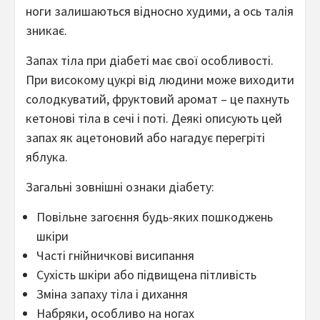
ноги залишаються відносно худими, а ось талія
зникає.
Запах тіла при діабеті має свої особливості.
При високому цукрі від людини може виходити
солодкуватий, фруктовий аромат – це пахнуть
кетонові тіла в сечі і поті. Деякі описують цей
запах як ацетоновий або нагадує перегріті
яблука.
Загальні зовнішні ознаки діабету:
Повільне загоєння будь-яких пошкоджень
шкіри
Часті гнійничкові висипання
Сухість шкіри або підвищена пітливість
Зміна запаху тіла і дихання
Набряки, особливо на ногах