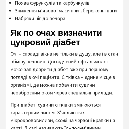
Поява фурункулів та карбункулів
Зниження м’язової маси при збереженні ваги
Набряки ніг до вечора
Як по очах визначити
цукровий діабет
Очі – справді вікна не тільки в душу, але і в стан
обміну речовин. Досвідчений офтальмолог
може запідозрити діабет вже при першому
погляді в очі пацієнта. Сітківка – єдине місце в
організмі, де можна побачити судини
неозброєним оком через спеціальні прилади.
При діабеті судини сітківки змінюються
характерним чином. З’являються
мікрокрововиливи, схожі на червоні крапки на
карті. Лікарі називають їх «полум’яними